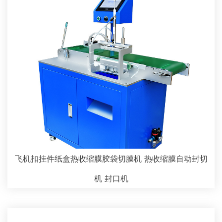
飞机扣挂件纸盒热收缩膜胶袋切膜机 热收缩膜自动封切
机 封口机