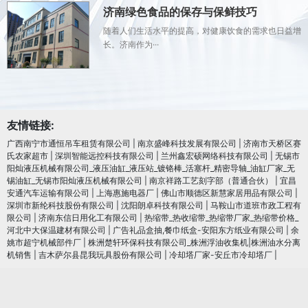
济南绿色食品的保存与保鲜技巧
随着人们生活水平的提高，对健康饮食的需求也日益增
长。济南作为···
友情链接:
广西南宁市通恒吊车租赁有限公司
|
南京盛峰科技发展有限公司
|
济南市天桥区赛
氏农家超市
|
深圳智能远控科技有限公司
|
兰州鑫宏硕网络科技有限公司
|
无锡市
阳灿液压机械有限公司_液压油缸_液压站_镀铬棒_活塞杆_精密导轴_油缸厂家_无
锡油缸_无锡市阳灿液压机械有限公司
|
南京祥路工艺刻字部（普通合伙）
|
宜昌
安通汽车运输有限公司
|
上海惠施电器厂
|
佛山市顺德区新慧家居用品有限公司
|
深圳市新纶科技股份有限公司
|
沈阳朗卓科技有限公司
|
马鞍山市道班市政工程有
限公司
|
济南东信日用化工有限公司
|
热缩带_热收缩带_热缩带厂家_热缩带价格_
河北中大保温建材有限公司
|
广告礼品盒抽,餐巾纸盒-安阳东方纸业有限公司
|
余
姚市超宁机械部件厂
|
株洲楚轩环保科技有限公司_株洲浮油收集机|株洲油水分离
机销售
|
吉木萨尔县昆我玩具股份有限公司
|
冷却塔厂家-安丘市冷却塔厂
|