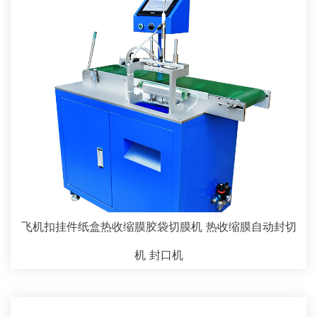
飞机扣挂件纸盒热收缩膜胶袋切膜机 热收缩膜自动封切
机 封口机