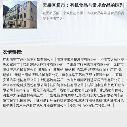
天桥区超市：有机食品与常规食品的区别
在天桥区的一个繁忙超市里，有机食品与常规食品的货
架上摆满了各···
友情链接:
广西南宁市通恒吊车租赁有限公司
|
南京盛峰科技发展有限公司
|
济南市天桥区赛
氏农家超市
|
深圳智能远控科技有限公司
|
兰州鑫宏硕网络科技有限公司
|
无锡市
阳灿液压机械有限公司_液压油缸_液压站_镀铬棒_活塞杆_精密导轴_油缸厂家_无
锡油缸_无锡市阳灿液压机械有限公司
|
南京祥路工艺刻字部（普通合伙）
|
宜昌
安通汽车运输有限公司
|
上海惠施电器厂
|
佛山市顺德区新慧家居用品有限公司
|
深圳市新纶科技股份有限公司
|
沈阳朗卓科技有限公司
|
马鞍山市道班市政工程有
限公司
|
济南东信日用化工有限公司
|
热缩带_热收缩带_热缩带厂家_热缩带价格_
河北中大保温建材有限公司
|
广告礼品盒抽,餐巾纸盒-安阳东方纸业有限公司
|
余
姚市超宁机械部件厂
|
株洲楚轩环保科技有限公司_株洲浮油收集机|株洲油水分离
机销售
|
吉木萨尔县昆我玩具股份有限公司
|
冷却塔厂家-安丘市冷却塔厂
|