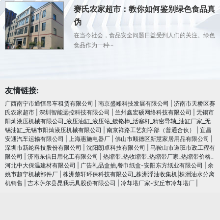
赛氏农家超市：教你如何鉴别绿色食品真
伪
在当今社会，食品安全问题日益受到人们的关注。绿色
食品作为一种···
友情链接:
广西南宁市通恒吊车租赁有限公司
|
南京盛峰科技发展有限公司
|
济南市天桥区赛
氏农家超市
|
深圳智能远控科技有限公司
|
兰州鑫宏硕网络科技有限公司
|
无锡市
阳灿液压机械有限公司_液压油缸_液压站_镀铬棒_活塞杆_精密导轴_油缸厂家_无
锡油缸_无锡市阳灿液压机械有限公司
|
南京祥路工艺刻字部（普通合伙）
|
宜昌
安通汽车运输有限公司
|
上海惠施电器厂
|
佛山市顺德区新慧家居用品有限公司
|
深圳市新纶科技股份有限公司
|
沈阳朗卓科技有限公司
|
马鞍山市道班市政工程有
限公司
|
济南东信日用化工有限公司
|
热缩带_热收缩带_热缩带厂家_热缩带价格_
河北中大保温建材有限公司
|
广告礼品盒抽,餐巾纸盒-安阳东方纸业有限公司
|
余
姚市超宁机械部件厂
|
株洲楚轩环保科技有限公司_株洲浮油收集机|株洲油水分离
机销售
|
吉木萨尔县昆我玩具股份有限公司
|
冷却塔厂家-安丘市冷却塔厂
|