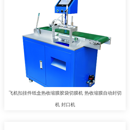
飞机扣挂件纸盒热收缩膜胶袋切膜机 热收缩膜自动封切
机 封口机