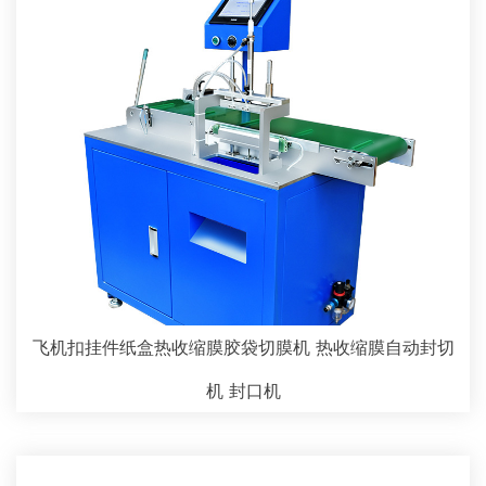
飞机扣挂件纸盒热收缩膜胶袋切膜机 热收缩膜自动封切
机 封口机