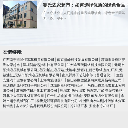
赛氏农家超市：如何选择优质的绿色食品
在当今社会，人们越来越重视健康饮食，绿色食品因其
无污染、安全···
友情链接:
广西南宁市通恒吊车租赁有限公司
|
南京盛峰科技发展有限公司
|
济南市天桥区赛
氏农家超市
|
深圳智能远控科技有限公司
|
兰州鑫宏硕网络科技有限公司
|
无锡市
阳灿液压机械有限公司_液压油缸_液压站_镀铬棒_活塞杆_精密导轴_油缸厂家_无
锡油缸_无锡市阳灿液压机械有限公司
|
南京祥路工艺刻字部（普通合伙）
|
宜昌
安通汽车运输有限公司
|
上海惠施电器厂
|
佛山市顺德区新慧家居用品有限公司
|
深圳市新纶科技股份有限公司
|
沈阳朗卓科技有限公司
|
马鞍山市道班市政工程有
限公司
|
济南东信日用化工有限公司
|
热缩带_热收缩带_热缩带厂家_热缩带价格_
河北中大保温建材有限公司
|
广告礼品盒抽,餐巾纸盒-安阳东方纸业有限公司
|
余
姚市超宁机械部件厂
|
株洲楚轩环保科技有限公司_株洲浮油收集机|株洲油水分离
机销售
|
吉木萨尔县昆我玩具股份有限公司
|
冷却塔厂家-安丘市冷却塔厂
|