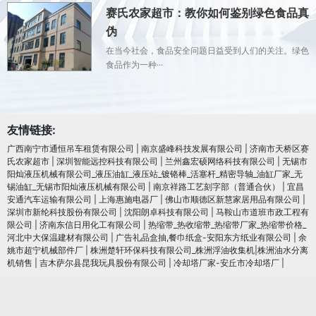
赛氏农家超市：教你如何鉴别绿色食品真
伪
在当今社会，食品安全问题日益受到人们的关注。绿色
食品作为一种···
友情链接:
广西南宁市通恒吊车租赁有限公司
|
南京盛峰科技发展有限公司
|
济南市天桥区赛
氏农家超市
|
深圳智能远控科技有限公司
|
兰州鑫宏硕网络科技有限公司
|
无锡市
阳灿液压机械有限公司_液压油缸_液压站_镀铬棒_活塞杆_精密导轴_油缸厂家_无
锡油缸_无锡市阳灿液压机械有限公司
|
南京祥路工艺刻字部（普通合伙）
|
宜昌
安通汽车运输有限公司
|
上海惠施电器厂
|
佛山市顺德区新慧家居用品有限公司
|
深圳市新纶科技股份有限公司
|
沈阳朗卓科技有限公司
|
马鞍山市道班市政工程有
限公司
|
济南东信日用化工有限公司
|
热缩带_热收缩带_热缩带厂家_热缩带价格_
河北中大保温建材有限公司
|
广告礼品盒抽,餐巾纸盒-安阳东方纸业有限公司
|
余
姚市超宁机械部件厂
|
株洲楚轩环保科技有限公司_株洲浮油收集机|株洲油水分离
机销售
|
吉木萨尔县昆我玩具股份有限公司
|
冷却塔厂家-安丘市冷却塔厂
|