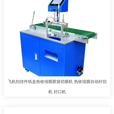
飞机扣挂件纸盒热收缩膜胶袋切膜机 热收缩膜自动封切
机 封口机