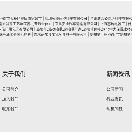
济南市天桥区赛氏农家超市
|
深圳智能远控科技有限公司
|
兰州鑫宏硕网络科技有限
南京祥路工艺刻字部（普通合伙）
|
宜昌安通汽车运输有限公司
|
上海惠施电器厂
|
佛
东信日用化工有限公司
|
热缩带_热收缩带_热缩带厂家_热缩带价格_河北中大保温建材
|株洲油水分离机销售
|
吉木萨尔县昆我玩具股份有限公司
|
冷却塔厂家-安丘市冷却塔
关于我们
新闻资讯
公司简介
公司新闻
加入我们
行业资讯
联系我们
常见问题