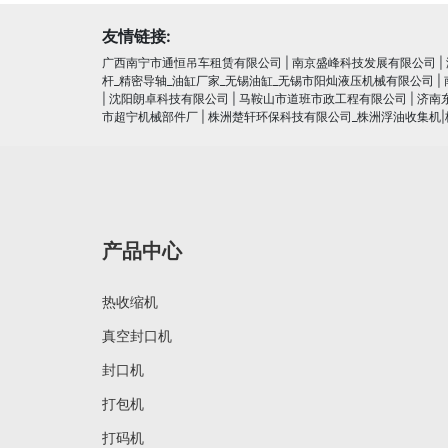
友情链接:
广西南宁市通恒吊车租赁有限公司
|
南京盛峰科技发展有限公司
|
杆_精密导轴_油缸厂家_无锡油缸_无锡市阳灿液压机械有限公司
|
|
沈阳朗卓科技有限公司
|
马鞍山市道班市政工程有限公司
|
济南
市超宁机械部件厂
|
株洲楚轩环保科技有限公司_株洲浮油收集机
产品中心
热收缩机
真空封口机
封口机
打包机
打码机