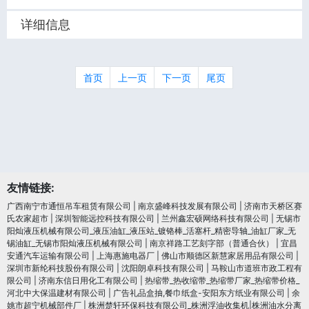
详细信息
首页
上一页
下一页
尾页
友情链接:
广西南宁市通恒吊车租赁有限公司
|
南京盛峰科技发展有限公司
|
济南市天桥区赛
氏农家超市
|
深圳智能远控科技有限公司
|
兰州鑫宏硕网络科技有限公司
|
无锡市
阳灿液压机械有限公司_液压油缸_液压站_镀铬棒_活塞杆_精密导轴_油缸厂家_无
锡油缸_无锡市阳灿液压机械有限公司
|
南京祥路工艺刻字部（普通合伙）
|
宜昌
安通汽车运输有限公司
|
上海惠施电器厂
|
佛山市顺德区新慧家居用品有限公司
|
深圳市新纶科技股份有限公司
|
沈阳朗卓科技有限公司
|
马鞍山市道班市政工程有
限公司
|
济南东信日用化工有限公司
|
热缩带_热收缩带_热缩带厂家_热缩带价格_
河北中大保温建材有限公司
|
广告礼品盒抽,餐巾纸盒-安阳东方纸业有限公司
|
余
姚市超宁机械部件厂
|
株洲楚轩环保科技有限公司_株洲浮油收集机|株洲油水分离