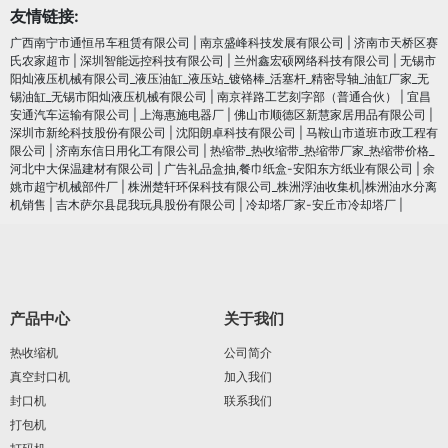
友情链接:
广西南宁市通恒吊车租赁有限公司
|
南京盛峰科技发展有限公司
|
济南市天桥区赛
氏农家超市
|
深圳智能远控科技有限公司
|
兰州鑫宏硕网络科技有限公司
|
无锡市
阳灿液压机械有限公司_液压油缸_液压站_镀铬棒_活塞杆_精密导轴_油缸厂家_无
锡油缸_无锡市阳灿液压机械有限公司
|
南京祥路工艺刻字部（普通合伙）
|
宜昌
安通汽车运输有限公司
|
上海惠施电器厂
|
佛山市顺德区新慧家居用品有限公司
|
深圳市新纶科技股份有限公司
|
沈阳朗卓科技有限公司
|
马鞍山市道班市政工程有
限公司
|
济南东信日用化工有限公司
|
热缩带_热收缩带_热缩带厂家_热缩带价格_
河北中大保温建材有限公司
|
广告礼品盒抽,餐巾纸盒-安阳东方纸业有限公司
|
余
姚市超宁机械部件厂
|
株洲楚轩环保科技有限公司_株洲浮油收集机|株洲油水分离
机销售
|
吉木萨尔县昆我玩具股份有限公司
|
冷却塔厂家-安丘市冷却塔厂
|
产品中心
关于我们
热收缩机
公司简介
真空封口机
加入我们
封口机
联系我们
打包机