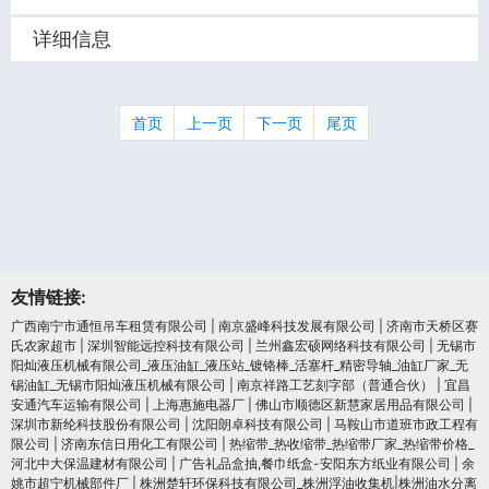
详细信息
首页
上一页
下一页
尾页
友情链接:
广西南宁市通恒吊车租赁有限公司
|
南京盛峰科技发展有限公司
|
济南市天桥区赛
氏农家超市
|
深圳智能远控科技有限公司
|
兰州鑫宏硕网络科技有限公司
|
无锡市
阳灿液压机械有限公司_液压油缸_液压站_镀铬棒_活塞杆_精密导轴_油缸厂家_无
锡油缸_无锡市阳灿液压机械有限公司
|
南京祥路工艺刻字部（普通合伙）
|
宜昌
安通汽车运输有限公司
|
上海惠施电器厂
|
佛山市顺德区新慧家居用品有限公司
|
深圳市新纶科技股份有限公司
|
沈阳朗卓科技有限公司
|
马鞍山市道班市政工程有
限公司
|
济南东信日用化工有限公司
|
热缩带_热收缩带_热缩带厂家_热缩带价格_
河北中大保温建材有限公司
|
广告礼品盒抽,餐巾纸盒-安阳东方纸业有限公司
|
余
姚市超宁机械部件厂
|
株洲楚轩环保科技有限公司_株洲浮油收集机|株洲油水分离