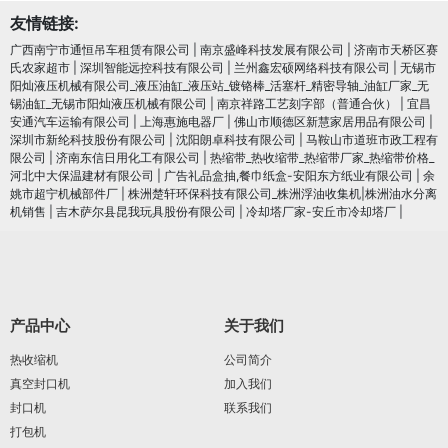
友情链接:
广西南宁市通恒吊车租赁有限公司
|
南京盛峰科技发展有限公司
|
济南市天桥区赛
氏农家超市
|
深圳智能远控科技有限公司
|
兰州鑫宏硕网络科技有限公司
|
无锡市
阳灿液压机械有限公司_液压油缸_液压站_镀铬棒_活塞杆_精密导轴_油缸厂家_无
锡油缸_无锡市阳灿液压机械有限公司
|
南京祥路工艺刻字部（普通合伙）
|
宜昌
安通汽车运输有限公司
|
上海惠施电器厂
|
佛山市顺德区新慧家居用品有限公司
|
深圳市新纶科技股份有限公司
|
沈阳朗卓科技有限公司
|
马鞍山市道班市政工程有
限公司
|
济南东信日用化工有限公司
|
热缩带_热收缩带_热缩带厂家_热缩带价格_
河北中大保温建材有限公司
|
广告礼品盒抽,餐巾纸盒-安阳东方纸业有限公司
|
余
姚市超宁机械部件厂
|
株洲楚轩环保科技有限公司_株洲浮油收集机|株洲油水分离
机销售
|
吉木萨尔县昆我玩具股份有限公司
|
冷却塔厂家-安丘市冷却塔厂
|
产品中心
关于我们
热收缩机
公司简介
真空封口机
加入我们
封口机
联系我们
打包机