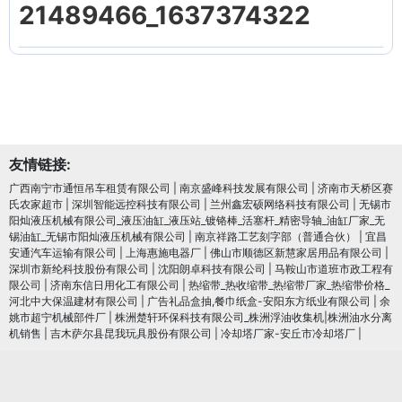
21489466_1637374322
友情链接:
广西南宁市通恒吊车租赁有限公司
|
南京盛峰科技发展有限公司
|
济南市天桥区赛
氏农家超市
|
深圳智能远控科技有限公司
|
兰州鑫宏硕网络科技有限公司
|
无锡市
阳灿液压机械有限公司_液压油缸_液压站_镀铬棒_活塞杆_精密导轴_油缸厂家_无
锡油缸_无锡市阳灿液压机械有限公司
|
南京祥路工艺刻字部（普通合伙）
|
宜昌
安通汽车运输有限公司
|
上海惠施电器厂
|
佛山市顺德区新慧家居用品有限公司
|
深圳市新纶科技股份有限公司
|
沈阳朗卓科技有限公司
|
马鞍山市道班市政工程有
限公司
|
济南东信日用化工有限公司
|
热缩带_热收缩带_热缩带厂家_热缩带价格_
河北中大保温建材有限公司
|
广告礼品盒抽,餐巾纸盒-安阳东方纸业有限公司
|
余
姚市超宁机械部件厂
|
株洲楚轩环保科技有限公司_株洲浮油收集机|株洲油水分离
机销售
|
吉木萨尔县昆我玩具股份有限公司
|
冷却塔厂家-安丘市冷却塔厂
|