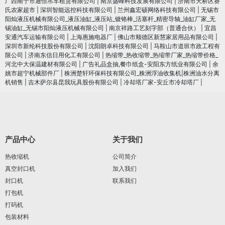
广西南宁市通恒吊车租赁有限公司
|
南京盛峰科技发展有限公司
|
济南市天桥区赛
氏农家超市
|
深圳智能远控科技有限公司
|
兰州鑫宏硕网络科技有限公司
|
无锡市
阳灿液压机械有限公司_液压油缸_液压站_镀铬棒_活塞杆_精密导轴_油缸厂家_无
锡油缸_无锡市阳灿液压机械有限公司
|
南京祥路工艺刻字部（普通合伙）
|
宜昌
安通汽车运输有限公司
|
上海惠施电器厂
|
佛山市顺德区新慧家居用品有限公司
|
深圳市新纶科技股份有限公司
|
沈阳朗卓科技有限公司
|
马鞍山市道班市政工程有
限公司
|
济南东信日用化工有限公司
|
热缩带_热收缩带_热缩带厂家_热缩带价格_
河北中大保温建材有限公司
|
广告礼品盒抽,餐巾纸盒-安阳东方纸业有限公司
|
余
姚市超宁机械部件厂
|
株洲楚轩环保科技有限公司_株洲浮油收集机|株洲油水分离
机销售
|
吉木萨尔县昆我玩具股份有限公司
|
冷却塔厂家-安丘市冷却塔厂
|
产品中心
关于我们
热收缩机
公司简介
真空封口机
加入我们
封口机
联系我们
打包机
打码机
包装材料