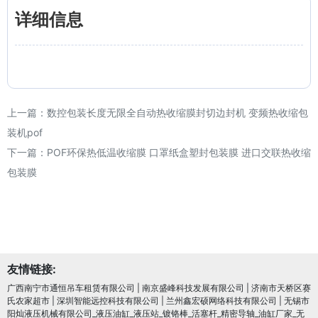
详细信息
上一篇：
数控包装长度无限全自动热收缩膜封切边封机 变频热收缩包
装机pof
下一篇：
POF环保热低温收缩膜 口罩纸盒塑封包装膜 进口交联热收缩
包装膜
友情链接:
广西南宁市通恒吊车租赁有限公司
|
南京盛峰科技发展有限公司
|
济南市天桥区赛
氏农家超市
|
深圳智能远控科技有限公司
|
兰州鑫宏硕网络科技有限公司
|
无锡市
阳灿液压机械有限公司_液压油缸_液压站_镀铬棒_活塞杆_精密导轴_油缸厂家_无