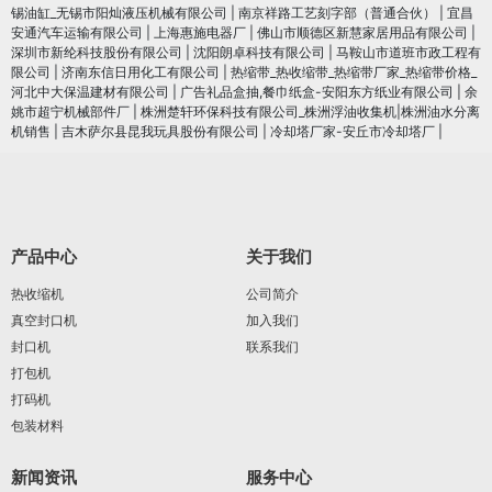
锡油缸_无锡市阳灿液压机械有限公司
|
南京祥路工艺刻字部（普通合伙）
|
宜昌
安通汽车运输有限公司
|
上海惠施电器厂
|
佛山市顺德区新慧家居用品有限公司
|
深圳市新纶科技股份有限公司
|
沈阳朗卓科技有限公司
|
马鞍山市道班市政工程有
限公司
|
济南东信日用化工有限公司
|
热缩带_热收缩带_热缩带厂家_热缩带价格_
河北中大保温建材有限公司
|
广告礼品盒抽,餐巾纸盒-安阳东方纸业有限公司
|
余
姚市超宁机械部件厂
|
株洲楚轩环保科技有限公司_株洲浮油收集机|株洲油水分离
机销售
|
吉木萨尔县昆我玩具股份有限公司
|
冷却塔厂家-安丘市冷却塔厂
|
产品中心
关于我们
热收缩机
公司简介
真空封口机
加入我们
封口机
联系我们
打包机
打码机
包装材料
新闻资讯
服务中心